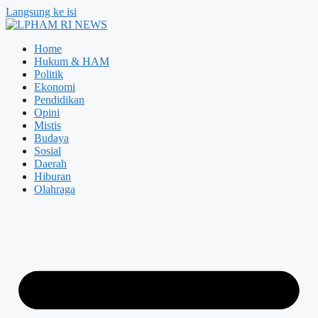
Langsung ke isi
Home
Hukum & HAM
Politik
Ekonomi
Pendidikan
Opini
Mistis
Budaya
Sosial
Daerah
Hiburan
Olahraga