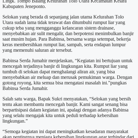
Lingk. Tompo Balang Kelurahan Tolo Utara Kecamatan Kelara
Kabupaten Jeneponto.
Selokan yang berada di sepanjang jalan utama Kelurahan Tolo
Utara sudah lama tidak terawat dan ditumbuhi rumput liar yang
cukup teba yang mengganggu kelancaran sistem drainase,
menyebabkan air sulit mengalir, dan berpotensi menimbulkan banjir
saat musim hujan. Para Babinsa, bersama warga setempat, bekerja
keras membersihkan rumput liar, sampah, serta endapan lumpur
yang memenuhi saluran air tersebut.
Babinsa Serda Jumahir menjelaskan, “Kegiatan ini bertujuan untuk
mencegah terjadinya banjir di lingkungan kita. Rumput liar yang
tumbuh di selokan dapat menghalangi aliran air, yang bisa
menyebabkan air meluap dan merusak pemukiman warga. Dengan
gotong royong, kita semua bisa mengatasi masalah ini.”pungkas
Babinsa Serda Jumahir.
Salah satu warga, Bapak Sukri menyatakan, “Selokan yang bersih
tentu akan membantu mencegah banjir. Kami sangat senang bisa
berpartisipasi dalam kegiatan ini, apalagi dengan adanya Babinsa
yang selalu mengajak kita untuk peduli terhadap kebersihan
lingkungan.”
“Semoga kegiatan ini dapat meningkatkan kesadaran masyarakat
akan pentingnya menjaga kebersihan lingkungan agar terhindar dari