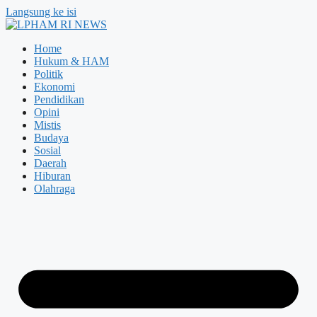
Langsung ke isi
Home
Hukum & HAM
Politik
Ekonomi
Pendidikan
Opini
Mistis
Budaya
Sosial
Daerah
Hiburan
Olahraga