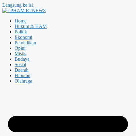
Langsung ke isi
Home
Hukum & HAM
Politik
Ekonomi
Pendidikan
Opini
Mistis
Budaya
Sosial
Daerah
Hiburan
Olahraga