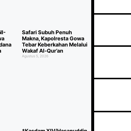
NI-
Safari Subuh Penuh
wa
Makna, Kapolresta Gowa
rdana
Tebar Keberkahan Melalui
a
Wakaf Al-Qur’an
Agustus 5, 2026
*Kasdam XIV/Hasanuddin