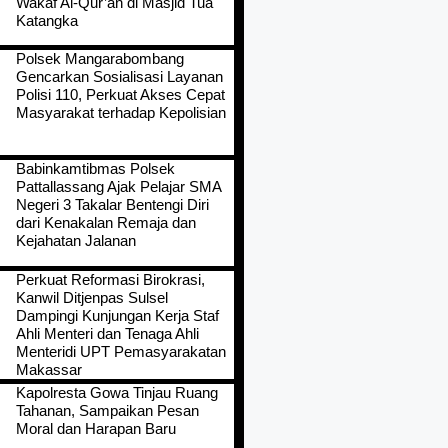
Wakaf Al-Qur’an di Masjid Tua
Katangka
Polsek Mangarabombang
Gencarkan Sosialisasi Layanan
Polisi 110, Perkuat Akses Cepat
Masyarakat terhadap Kepolisian
Babinkamtibmas Polsek
Pattallassang Ajak Pelajar SMA
Negeri 3 Takalar Bentengi Diri
dari Kenakalan Remaja dan
Kejahatan Jalanan
Perkuat Reformasi Birokrasi,
Kanwil Ditjenpas Sulsel
Dampingi Kunjungan Kerja Staf
Ahli Menteri dan Tenaga Ahli
Menteridi UPT Pemasyarakatan
Makassar
Kapolresta Gowa Tinjau Ruang
Tahanan, Sampaikan Pesan
Moral dan Harapan Baru