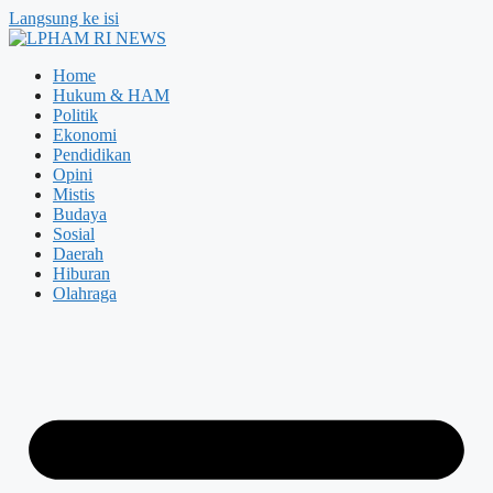
Langsung ke isi
Home
Hukum & HAM
Politik
Ekonomi
Pendidikan
Opini
Mistis
Budaya
Sosial
Daerah
Hiburan
Olahraga