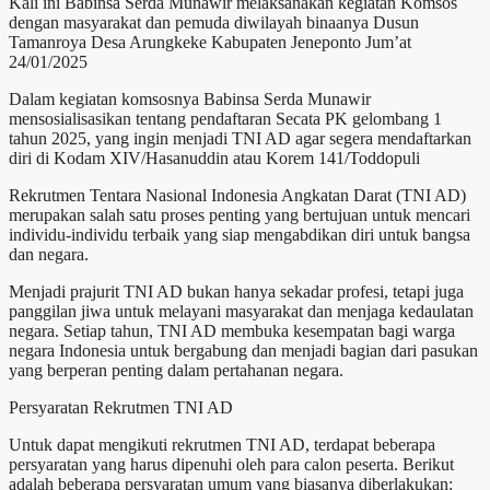
Kali ini Babinsa Serda Munawir melaksanakan kegiatan Komsos
dengan masyarakat dan pemuda diwilayah binaanya Dusun
Tamanroya Desa Arungkeke Kabupaten Jeneponto Jum’at
24/01/2025
Dalam kegiatan komsosnya Babinsa Serda Munawir
mensosialisasikan tentang pendaftaran Secata PK gelombang 1
tahun 2025, yang ingin menjadi TNI AD agar segera mendaftarkan
diri di Kodam XIV/Hasanuddin atau Korem 141/Toddopuli
Rekrutmen Tentara Nasional Indonesia Angkatan Darat (TNI AD)
merupakan salah satu proses penting yang bertujuan untuk mencari
individu-individu terbaik yang siap mengabdikan diri untuk bangsa
dan negara.
Menjadi prajurit TNI AD bukan hanya sekadar profesi, tetapi juga
panggilan jiwa untuk melayani masyarakat dan menjaga kedaulatan
negara. Setiap tahun, TNI AD membuka kesempatan bagi warga
negara Indonesia untuk bergabung dan menjadi bagian dari pasukan
yang berperan penting dalam pertahanan negara.
Persyaratan Rekrutmen TNI AD
Untuk dapat mengikuti rekrutmen TNI AD, terdapat beberapa
persyaratan yang harus dipenuhi oleh para calon peserta. Berikut
adalah beberapa persyaratan umum yang biasanya diberlakukan: