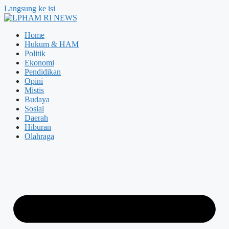
Langsung ke isi
Home
Hukum & HAM
Politik
Ekonomi
Pendidikan
Opini
Mistis
Budaya
Sosial
Daerah
Hiburan
Olahraga