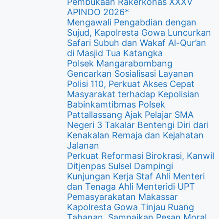
Pembukaan Rakerkonas XXXV
APINDO 2026*
Mengawali Pengabdian dengan
Sujud, Kapolresta Gowa Luncurkan
Safari Subuh dan Wakaf Al-Qur’an
di Masjid Tua Katangka
Polsek Mangarabombang
Gencarkan Sosialisasi Layanan
Polisi 110, Perkuat Akses Cepat
Masyarakat terhadap Kepolisian
Babinkamtibmas Polsek
Pattallassang Ajak Pelajar SMA
Negeri 3 Takalar Bentengi Diri dari
Kenakalan Remaja dan Kejahatan
Jalanan
Perkuat Reformasi Birokrasi, Kanwil
Ditjenpas Sulsel Dampingi
Kunjungan Kerja Staf Ahli Menteri
dan Tenaga Ahli Menteridi UPT
Pemasyarakatan Makassar
Kapolresta Gowa Tinjau Ruang
Tahanan, Sampaikan Pesan Moral