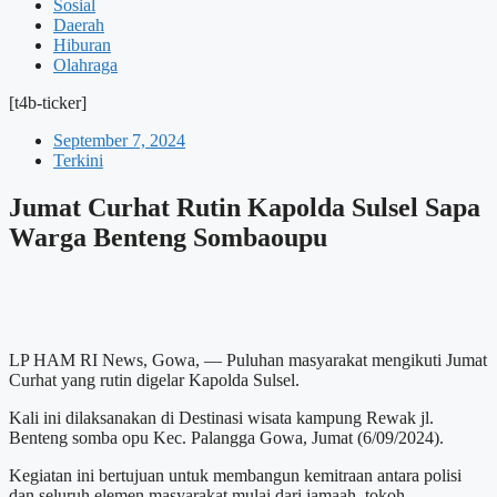
Sosial
Daerah
Hiburan
Olahraga
[t4b-ticker]
September 7, 2024
Terkini
Jumat Curhat Rutin Kapolda Sulsel Sapa
Warga Benteng Sombaoupu
LP HAM RI News, Gowa, — Puluhan masyarakat mengikuti Jumat
Curhat yang rutin digelar Kapolda Sulsel.
Kali ini dilaksanakan di Destinasi wisata kampung Rewak jl.
Benteng somba opu Kec. Palangga Gowa, Jumat (6/09/2024).
Kegiatan ini bertujuan untuk membangun kemitraan antara polisi
dan seluruh elemen masyarakat mulai dari jamaah, tokoh