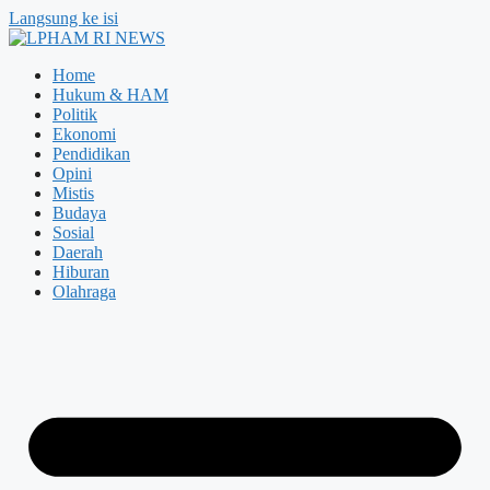
Langsung ke isi
Home
Hukum & HAM
Politik
Ekonomi
Pendidikan
Opini
Mistis
Budaya
Sosial
Daerah
Hiburan
Olahraga