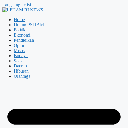
Langsung ke isi
Home
Hukum & HAM
Politik
Ekonomi
Pendidikan
Opini
Mistis
Budaya
Sosial
Daerah
Hiburan
Olahraga