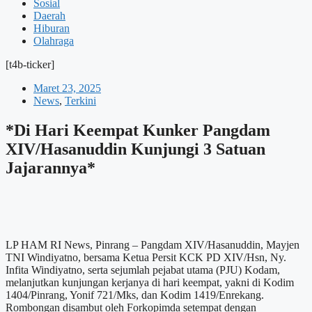
Sosial
Daerah
Hiburan
Olahraga
[t4b-ticker]
Maret 23, 2025
News
,
Terkini
*Di Hari Keempat Kunker Pangdam
XIV/Hasanuddin Kunjungi 3 Satuan
Jajarannya*
LP HAM RI News, Pinrang – Pangdam XIV/Hasanuddin, Mayjen
TNI Windiyatno, bersama Ketua Persit KCK PD XIV/Hsn, Ny.
Infita Windiyatno, serta sejumlah pejabat utama (PJU) Kodam,
melanjutkan kunjungan kerjanya di hari keempat, yakni di Kodim
1404/Pinrang, Yonif 721/Mks, dan Kodim 1419/Enrekang.
Rombongan disambut oleh Forkopimda setempat dengan