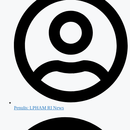
Penulis:
LPHAM RI News