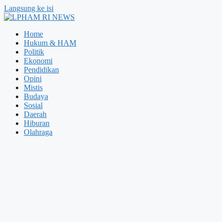
Langsung ke isi
Home
Hukum & HAM
Politik
Ekonomi
Pendidikan
Opini
Mistis
Budaya
Sosial
Daerah
Hiburan
Olahraga