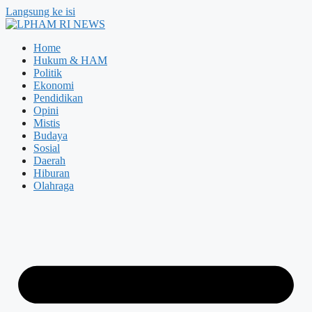
Langsung ke isi
Home
Hukum & HAM
Politik
Ekonomi
Pendidikan
Opini
Mistis
Budaya
Sosial
Daerah
Hiburan
Olahraga