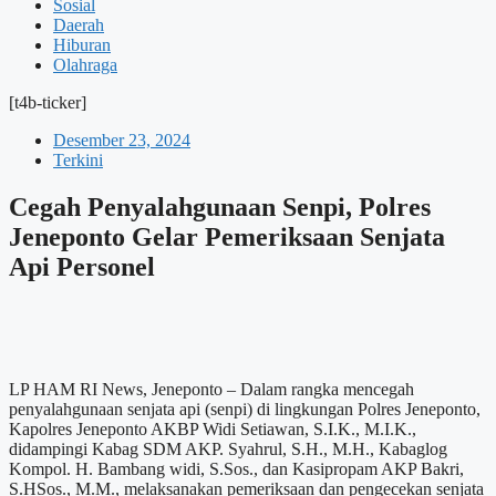
Sosial
Daerah
Hiburan
Olahraga
[t4b-ticker]
Desember 23, 2024
Terkini
Cegah Penyalahgunaan Senpi, Polres
Jeneponto Gelar Pemeriksaan Senjata
Api Personel
LP HAM RI News, Jeneponto – Dalam rangka mencegah
penyalahgunaan senjata api (senpi) di lingkungan Polres Jeneponto,
Kapolres Jeneponto AKBP Widi Setiawan, S.I.K., M.I.K.,
didampingi Kabag SDM AKP. Syahrul, S.H., M.H., Kabaglog
Kompol. H. Bambang widi, S.Sos., dan Kasipropam AKP Bakri,
S.HSos., M.M., melaksanakan pemeriksaan dan pengecekan senjata