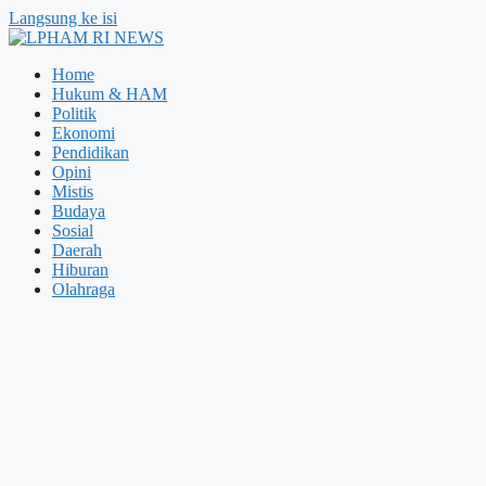
Langsung ke isi
Home
Hukum & HAM
Politik
Ekonomi
Pendidikan
Opini
Mistis
Budaya
Sosial
Daerah
Hiburan
Olahraga