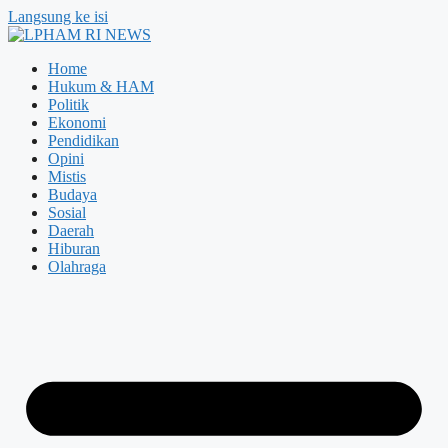
Langsung ke isi
Home
Hukum & HAM
Politik
Ekonomi
Pendidikan
Opini
Mistis
Budaya
Sosial
Daerah
Hiburan
Olahraga