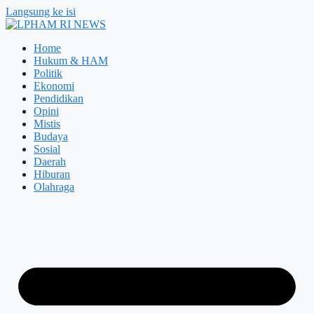
Langsung ke isi
Home
Hukum & HAM
Politik
Ekonomi
Pendidikan
Opini
Mistis
Budaya
Sosial
Daerah
Hiburan
Olahraga