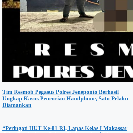
Tim Resmob Pegasus Polres Jeneponto Berhasil
Ungkap Kasus Pencurian Handphone, Satu Pelaku
Diamankan
*Peringati HUT Ke-81 RI, Lapas Kelas I Makassar