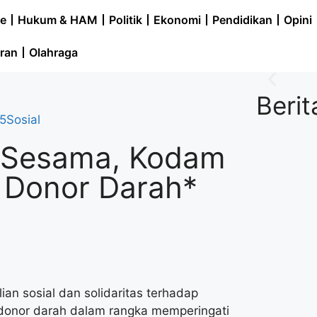
e
Hukum & HAM
Politik
Ekonomi
Pendidikan
Opini
ran
Olahraga
Berit
25
Sosial
k Sesama, Kodam
 Donor Darah*
n sosial dan solidaritas terhadap
donor darah dalam rangka memperingati