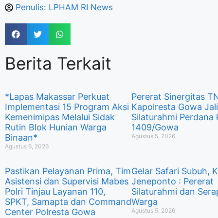
Penulis:
LPHAM RI News
Berita Terkait
*Lapas Makassar Perkuat
Pererat Sinergitas TN
Implementasi 15 Program Aksi
Kapolresta Gowa Jal
Kemenimipas Melalui Sidak
Silaturahmi Perdana
Rutin Blok Hunian Warga
1409/Gowa
Binaan*
Agustus 5, 2026
Agustus 6, 2026
Pastikan Pelayanan Prima, Tim
Gelar Safari Subuh, 
Asistensi dan Supervisi Mabes
Jeneponto : Pererat
Polri Tinjau Layanan 110,
Silaturahmi dan Sera
SPKT, Samapta dan Command
Warga
Center Polresta Gowa
Agustus 5, 2026