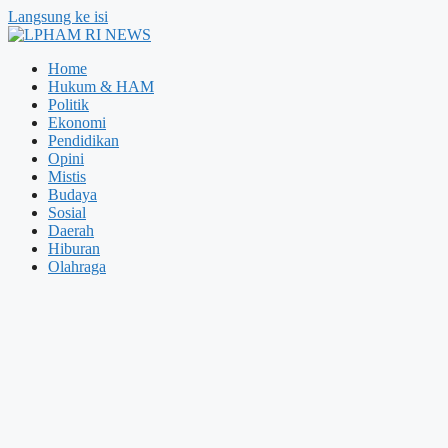
Langsung ke isi
Home
Hukum & HAM
Politik
Ekonomi
Pendidikan
Opini
Mistis
Budaya
Sosial
Daerah
Hiburan
Olahraga