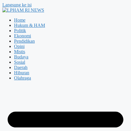
Langsung ke isi
Home
Hukum & HAM
Politik
Ekonomi
Pendidikan
Opini
Mistis
Budaya
Sosial
Daerah
Hiburan
Olahraga