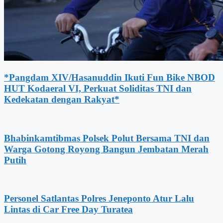
*Pangdam XIV/Hasanuddin Ikuti Fun Bike NBOD
HUT Kodaeral VI, Perkuat Soliditas TNI dan
Kedekatan dengan Rakyat*
Bhabinkamtibmas Polsek Polut Bersama TNI dan
Warga Gotong Royong Bangun Jembatan Merah
Putih
Personel Satlantas Polres Jeneponto Atur Lalu
Lintas di Car Free Day Turatea