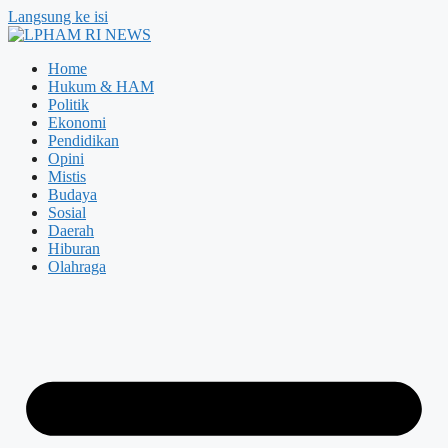
Langsung ke isi
Home
Hukum & HAM
Politik
Ekonomi
Pendidikan
Opini
Mistis
Budaya
Sosial
Daerah
Hiburan
Olahraga