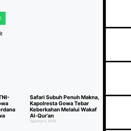
t
TNI-
Safari Subuh Penuh Makna,
Gowa
Kapolresta Gowa Tebar
erdana
Keberkahan Melalui Wakaf
wa
Al-Qur’an
Agustus 5, 2026