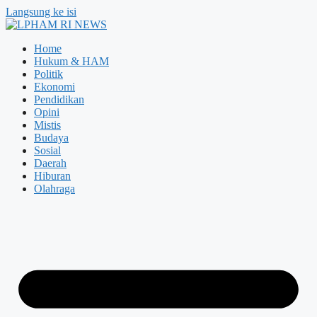
Langsung ke isi
Home
Hukum & HAM
Politik
Ekonomi
Pendidikan
Opini
Mistis
Budaya
Sosial
Daerah
Hiburan
Olahraga