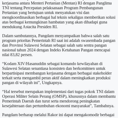
kerjasama antara Menteri Pertanian (Mentan) RI dengan Panglima
TNI tentang Percepatan pelaksanaan Program Pembangunan
Pertanian yang bertujuan untuk menyatukan visi dan
mengkoordinasikan berbagai hal teknis sekaligus memberikan solusi
atas berbagai kemungkinan hambatan yang akan dihadapi guna
mendukung Astacita Presiden RI.
Dalam sambutannya, Pangdam menyampaikan bahwa salah satu
program prioritas Pemerintah RI saat ini adalah swasembada pangan
dan Provinsi Sulawesi Selatan sebagai salah satu sentra pangan
nasional tahun 2024 dengan Indeks Ketahanan Pangan mencapai
nilai 83,82 persen.
“Kodam XIV/Hasanuddin sebagai komando kewilayahan di
Sulawesi Selatan senantiasa konsisten dan berkomitmen untuk
berpartisipasi membangun kerjasama dengan berbagai stakeholder
terkait serta mengambil peran aktif dalam meningkatkan produksi
pangan di wilayah ini”, Ungkapnya.
“Hal tersebut merupakan implementasi dari tugas pokok TNI dalam
Operasi Militer Selain Perang (OMSP), khususnya dalam membantu
Pemerintah Daerah dan turut serta mendorong peningkatan
kesejahteraan dan pertumbuhan ekonomi masyarakat”, Tambahnya.
Pangdam berharap melalui Rakor ini dapat mengakomodir berbagai