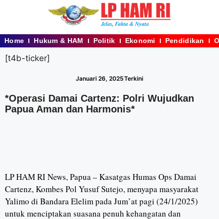
Home
Hukum & HAM
Politik
Ekonomi
Pendidikan
O
[t4b-ticker]
Januari 26, 2025
Terkini
*Operasi Damai Cartenz: Polri Wujudkan
Papua Aman dan Harmonis*
LP HAM RI News, Papua – Kasatgas Humas Ops Damai
Cartenz, Kombes Pol Yusuf Sutejo, menyapa masyarakat
Yalimo di Bandara Elelim pada Jum’at pagi (24/1/2025)
untuk menciptakan suasana penuh kehangatan dan