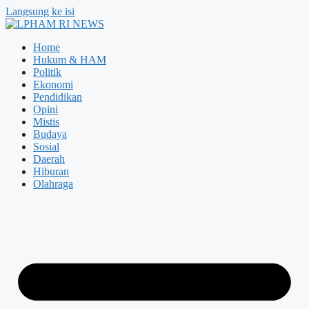
Langsung ke isi
Home
Hukum & HAM
Politik
Ekonomi
Pendidikan
Opini
Mistis
Budaya
Sosial
Daerah
Hiburan
Olahraga