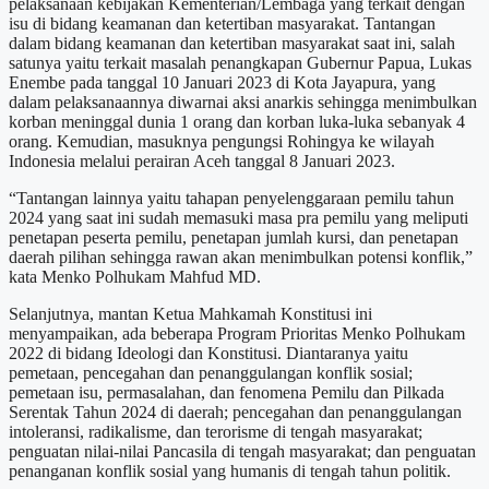
pelaksanaan kebijakan Kementerian/Lembaga yang terkait dengan
isu di bidang keamanan dan ketertiban masyarakat. Tantangan
dalam bidang keamanan dan ketertiban masyarakat saat ini, salah
satunya yaitu terkait masalah penangkapan Gubernur Papua, Lukas
Enembe pada tanggal 10 Januari 2023 di Kota Jayapura, yang
dalam pelaksanaannya diwarnai aksi anarkis sehingga menimbulkan
korban meninggal dunia 1 orang dan korban luka-luka sebanyak 4
orang. Kemudian, masuknya pengungsi Rohingya ke wilayah
Indonesia melalui perairan Aceh tanggal 8 Januari 2023.
“Tantangan lainnya yaitu tahapan penyelenggaraan pemilu tahun
2024 yang saat ini sudah memasuki masa pra pemilu yang meliputi
penetapan peserta pemilu, penetapan jumlah kursi, dan penetapan
daerah pilihan sehingga rawan akan menimbulkan potensi konflik,”
kata Menko Polhukam Mahfud MD.
Selanjutnya, mantan Ketua Mahkamah Konstitusi ini
menyampaikan, ada beberapa Program Prioritas Menko Polhukam
2022 di bidang Ideologi dan Konstitusi. Diantaranya yaitu
pemetaan, pencegahan dan penanggulangan konflik sosial;
pemetaan isu, permasalahan, dan fenomena Pemilu dan Pilkada
Serentak Tahun 2024 di daerah; pencegahan dan penanggulangan
intoleransi, radikalisme, dan terorisme di tengah masyarakat;
penguatan nilai-nilai Pancasila di tengah masyarakat; dan penguatan
penanganan konflik sosial yang humanis di tengah tahun politik.