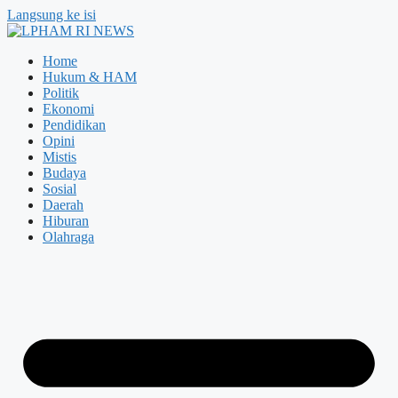
Langsung ke isi
Home
Hukum & HAM
Politik
Ekonomi
Pendidikan
Opini
Mistis
Budaya
Sosial
Daerah
Hiburan
Olahraga