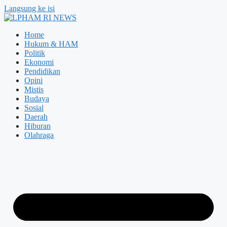
Langsung ke isi
Home
Hukum & HAM
Politik
Ekonomi
Pendidikan
Opini
Mistis
Budaya
Sosial
Daerah
Hiburan
Olahraga