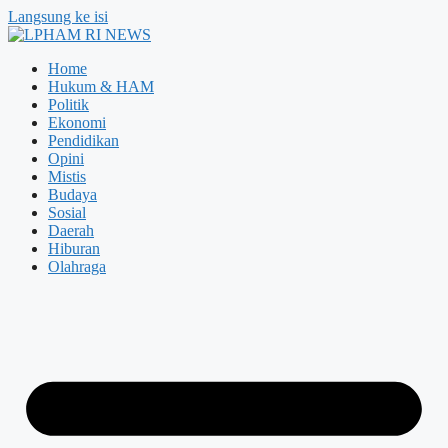
Langsung ke isi
Home
Hukum & HAM
Politik
Ekonomi
Pendidikan
Opini
Mistis
Budaya
Sosial
Daerah
Hiburan
Olahraga