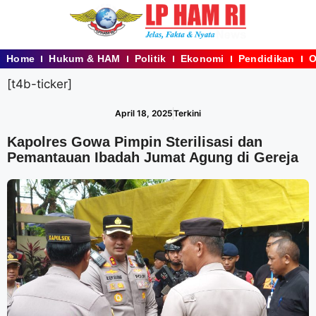
Home
Hukum & HAM
Politik
Ekonomi
Pendidikan
O
[t4b-ticker]
April 18, 2025
Terkini
Kapolres Gowa Pimpin Sterilisasi dan
Pemantauan Ibadah Jumat Agung di Gereja