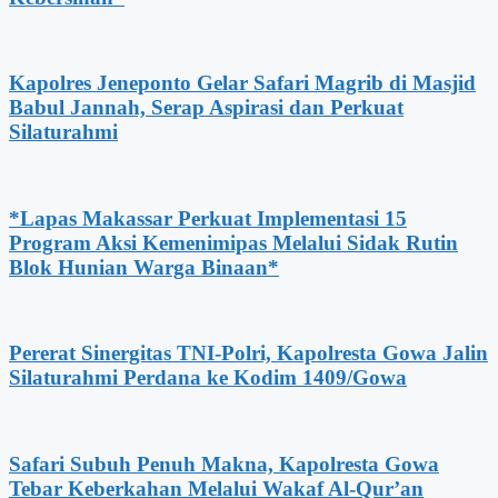
Kapolres Jeneponto Gelar Safari Magrib di Masjid
Babul Jannah, Serap Aspirasi dan Perkuat
Silaturahmi
*Lapas Makassar Perkuat Implementasi 15
Program Aksi Kemenimipas Melalui Sidak Rutin
Blok Hunian Warga Binaan*
Pererat Sinergitas TNI-Polri, Kapolresta Gowa Jalin
Silaturahmi Perdana ke Kodim 1409/Gowa
Safari Subuh Penuh Makna, Kapolresta Gowa
Tebar Keberkahan Melalui Wakaf Al-Qur’an