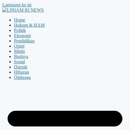
Langsung ke isi
Home
Hukum & HAM
Politik
Ekonomi
Pendidikan
Opini
Mistis
Budaya
Sosial
Daerah
Hiburan
Olahraga