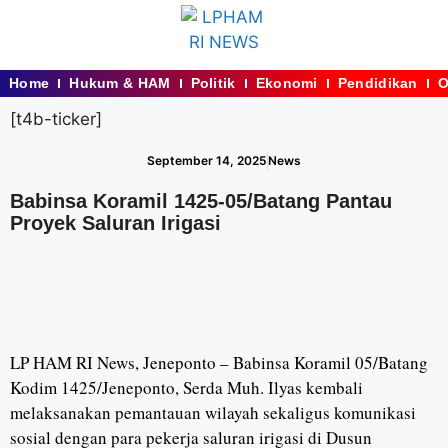
Home
Hukum & HAM
Politik
Ekonomi
Pendidikan
O
[t4b-ticker]
September 14, 2025
News
Babinsa Koramil 1425-05/Batang Pantau
Proyek Saluran Irigasi
LP HAM RI News, Jeneponto – Babinsa Koramil 05/Batang
Kodim 1425/Jeneponto, Serda Muh. Ilyas kembali
melaksanakan pemantauan wilayah sekaligus komunikasi
sosial dengan para pekerja saluran irigasi di Dusun