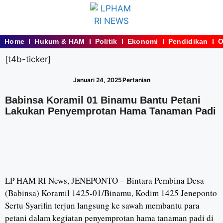
Home
Hukum & HAM
Politik
Ekonomi
Pendidikan
O
[t4b-ticker]
Januari 24, 2025
Pertanian
Babinsa Koramil 01 Binamu Bantu Petani
Lakukan Penyemprotan Hama Tanaman Padi
LP HAM RI News, JENEPONTO – Bintara Pembina Desa
(Babinsa) Koramil 1425-01/Binamu, Kodim 1425 Jeneponto
Sertu Syarifin terjun langsung ke sawah membantu para
petani dalam kegiatan penyemprotan hama tanaman padi di