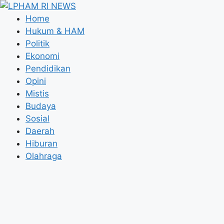
Langsung
ke
Home
isi
Hukum & HAM
Politik
Ekonomi
Pendidikan
Opini
Mistis
Budaya
Sosial
Daerah
Hiburan
Olahraga