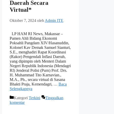
Daerah Secara
Virtual*
Oktober 7, 2024
oleh
Admin ITE
LP HAM RI News, Makassar –
Pamen Ahli Bidang Ekonomi
Poksahli Pangdam XIV/Hasanuddin,
Kolonel Kav Demak Samuel Sianturi,
S.E., menghadiri Rapat Koordinasi
(Rakor) Pengendali Inflasi Daerah,
yang dipimpin oleh Menteri Dalam
Negeri Republik Indonesia (Mendagri
RI) Jenderal Polisi (Purn) Prof. Drs.
H. Muhammad Tito Karnavian.,
M.A., Ph., secara virtual di Sasana
Bhakti Praja, Kemendagri, …
Baca
Selengkapnya
Kategori
Terkini
Tinggalkan
komentar