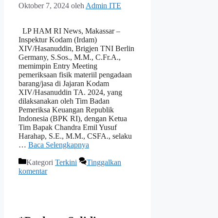
Oktober 7, 2024
oleh
Admin ITE
LP HAM RI News, Makassar –
Inspektur Kodam (Irdam)
XIV/Hasanuddin, Brigjen TNI Berlin
Germany, S.Sos., M.M., C.Fr.A.,
memimpin Entry Meeting
pemeriksaan fisik materiil pengadaan
barang/jasa di Jajaran Kodam
XIV/Hasanuddin TA. 2024, yang
dilaksanakan oleh Tim Badan
Pemeriksa Keuangan Republik
Indonesia (BPK RI), dengan Ketua
Tim Bapak Chandra Emil Yusuf
Harahap, S.E., M.M., CSFA., selaku
…
Baca Selengkapnya
Kategori
Terkini
Tinggalkan
komentar