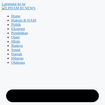
Langsung ke isi
Home
Hukum & HAM
Politik
Ekonomi
Pendidikan
Opini
Mistis
Budaya
Sosial
Daerah
Hiburan
Olahraga