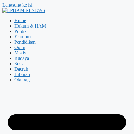
Langsung ke isi
Home
Hukum & HAM
Politik
Ekonomi
Pendidikan
Opini
Mistis
Budaya
Sosial
Daerah
Hiburan
Olahraga