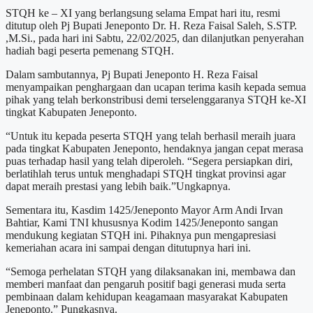
STQH ke – XI yang berlangsung selama Empat hari itu, resmi
ditutup oleh Pj Bupati Jeneponto Dr. H. Reza Faisal Saleh, S.STP.
,M.Si., pada hari ini Sabtu, 22/02/2025, dan dilanjutkan penyerahan
hadiah bagi peserta pemenang STQH.
Dalam sambutannya, Pj Bupati Jeneponto H. Reza Faisal
menyampaikan penghargaan dan ucapan terima kasih kepada semua
pihak yang telah berkonstribusi demi terselenggaranya STQH ke-XI
tingkat Kabupaten Jeneponto.
“Untuk itu kepada peserta STQH yang telah berhasil meraih juara
pada tingkat Kabupaten Jeneponto, hendaknya jangan cepat merasa
puas terhadap hasil yang telah diperoleh. “Segera persiapkan diri,
berlatihlah terus untuk menghadapi STQH tingkat provinsi agar
dapat meraih prestasi yang lebih baik.”Ungkapnya.
Sementara itu, Kasdim 1425/Jeneponto Mayor Arm Andi Irvan
Bahtiar, Kami TNI khususnya Kodim 1425/Jeneponto sangan
mendukung kegiatan STQH ini. Pihaknya pun mengapresiasi
kemeriahan acara ini sampai dengan ditutupnya hari ini.
“Semoga perhelatan STQH yang dilaksanakan ini, membawa dan
memberi manfaat dan pengaruh positif bagi generasi muda serta
pembinaan dalam kehidupan keagamaan masyarakat Kabupaten
Jeneponto.” Pungkasnya.