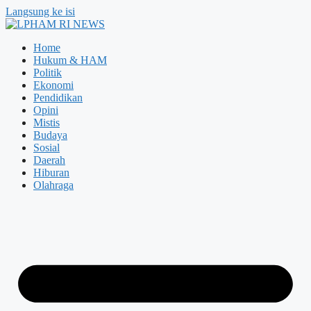
Langsung ke isi
Home
Hukum & HAM
Politik
Ekonomi
Pendidikan
Opini
Mistis
Budaya
Sosial
Daerah
Hiburan
Olahraga