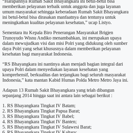
“Harapannya Rumah Sakit Bhayangkara ini betul-betul bisa
memberikan pelayanan terbaik untuk anggota dan juga layanan
umum masyarakat sehingga keberadaan Rumah Sakit Bhayangkara
ini betul-betul bisa dirasakan manfaatnya dan tentunya untuk
meningkatkan kualitas pelayanan kesehatan,” ucap Listyo.
Sementara itu Kepala Biro Penerangan Masyarakat Brigjen
Trunoyudo Wisnu Andiko menambahkan, ini merupakan upaya
dalam mewujudkan visi dan misi Polri yang didukung oleh sumber
daya Polri yang sehat khususnya dalam memberikan pelayanan
kesehatan bagi masyarakat Indonesia.
“RS Bhayangkara ini nantinya akan menjadi bagian integral dari
upaya Polri dalam menyediakan layanan kesehatan yang
komprehensif, berkualitas dan terjangkau bagi seluruh masyarakat
Indonesia,” kata mantan Kabid Humas Polda Metro Metro Jaya ini.
Adapun 13 Rumah Sakit Bhayangkara yang telah dibangun
sepanjang 2014 hingga saat ini antara lain sebagai berikut :
1. RS Bhayangkara Tingkat IV Batam;
2. RS Bhayangkara Tingkat Papua Barat;
3. RS Bhayangkara Tingkat IV Babel;
4. RS Bhayangkara Tingkat IV Banten;
5. RS Bhayangkara Tingkat IV Sulawesi Barat;
6. RS Bhayangkara Tingkat IV Kaltara;