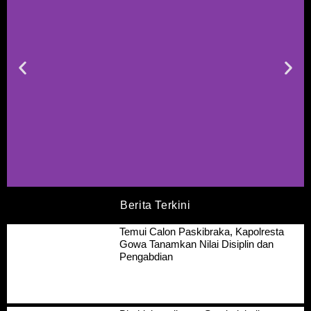
Berita Terkini
Temui Calon Paskibraka, Kapolresta
Gowa Tanamkan Nilai Disiplin dan
Pengabdian