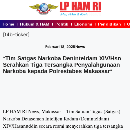
Home
Hukum & HAM
Politik
Ekonomi
Pendidikan
O
[t4b-ticker]
Februari 18, 2025
News
*Tim Satgas Narkoba Deninteldam XIV/Hsn
Serahkan Tiga Tersangka Penyalahgunaan
Narkoba kepada Polrestabes Makassar*
LP HAM RI News, Makassar – Tim Satuan Tugas (Satgas)
Narkoba Detasemen Intelijen Kodam (Deninteldam)
XIV/Hasanuddin secara resmi menyerahkan tiga tersangka