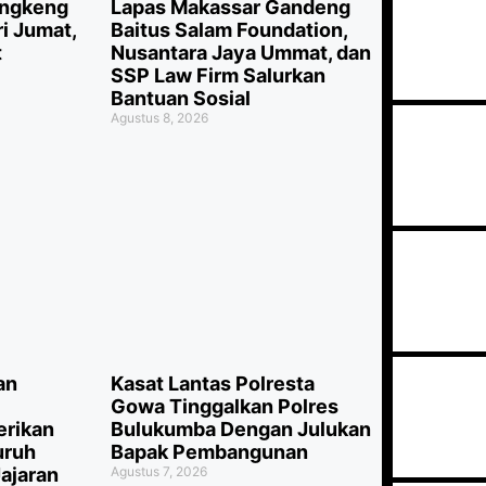
angkeng
Lapas Makassar Gandeng
i Jumat,
Baitus Salam Foundation,
t
Nusantara Jaya Ummat, dan
SSP Law Firm Salurkan
Bantuan Sosial
Agustus 8, 2026
an
Kasat Lantas Polresta
Gowa Tinggalkan Polres
erikan
Bulukumba Dengan Julukan
uruh
Bapak Pembangunan
ajaran
Agustus 7, 2026