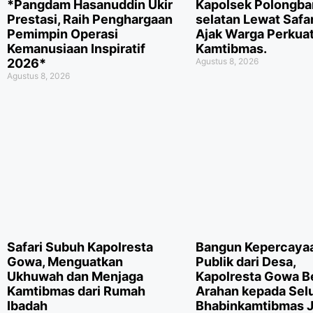
*Pangdam Hasanuddin Ukir
Kapolsek Polongb
Prestasi, Raih Penghargaan
selatan Lewat Safar
Pemimpin Operasi
Ajak Warga Perkua
Kemanusiaan Inspiratif
Kamtibmas.
2026*
Agustus 8, 2026
Agustus 8, 2026
Safari Subuh Kapolresta
Bangun Kepercaya
Gowa, Menguatkan
Publik dari Desa,
Ukhuwah dan Menjaga
Kapolresta Gowa B
Kamtibmas dari Rumah
Arahan kepada Sel
Ibadah
Bhabinkamtibmas J