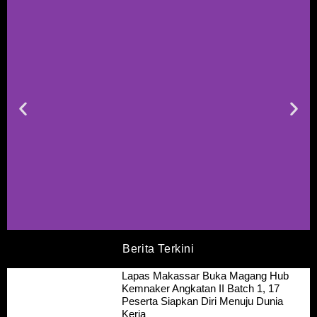
Berita Terkini
Lapas Makassar Buka Magang Hub
Kemnaker Angkatan II Batch 1, 17
Peserta Siapkan Diri Menuju Dunia
Kerja