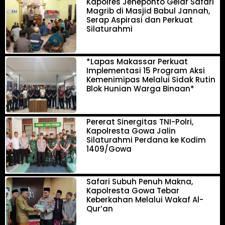
Kapolres Jeneponto Gelar Safari
Magrib di Masjid Babul Jannah,
Serap Aspirasi dan Perkuat
Silaturahmi
*Lapas Makassar Perkuat
Implementasi 15 Program Aksi
Kemenimipas Melalui Sidak Rutin
Blok Hunian Warga Binaan*
Pererat Sinergitas TNI-Polri,
Kapolresta Gowa Jalin
Silaturahmi Perdana ke Kodim
1409/Gowa
Safari Subuh Penuh Makna,
Kapolresta Gowa Tebar
Keberkahan Melalui Wakaf Al-
Qur’an