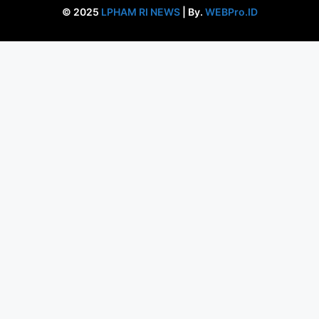
© 2025
LPHAM RI NEWS
| By.
WEBPro.ID