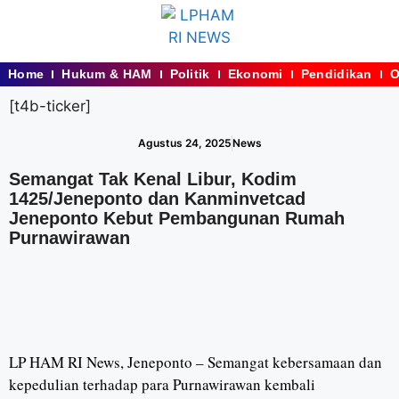
Home
Hukum & HAM
Politik
Ekonomi
Pendidikan
O
[t4b-ticker]
Agustus 24, 2025
News
Semangat Tak Kenal Libur, Kodim
1425/Jeneponto dan Kanminvetcad
Jeneponto Kebut Pembangunan Rumah
Purnawirawan
LP HAM RI News, Jeneponto – Semangat kebersamaan dan
kepedulian terhadap para Purnawirawan kembali