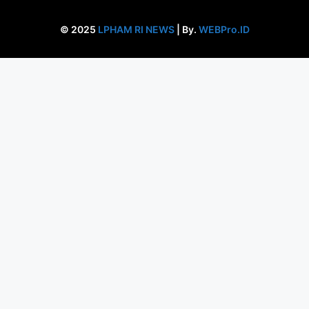
© 2025
LPHAM RI NEWS
| By.
WEBPro.ID