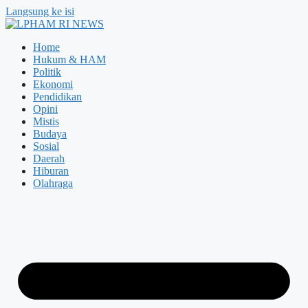
Langsung ke isi
Home
Hukum & HAM
Politik
Ekonomi
Pendidikan
Opini
Mistis
Budaya
Sosial
Daerah
Hiburan
Olahraga