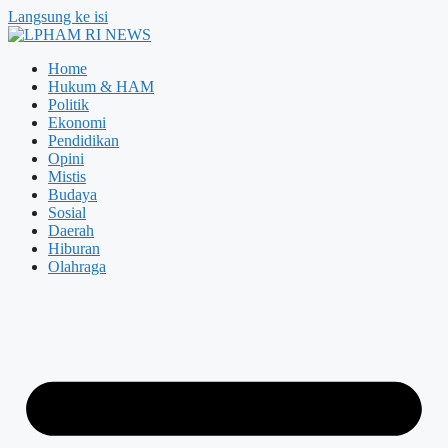
Langsung ke isi
Home
Hukum & HAM
Politik
Ekonomi
Pendidikan
Opini
Mistis
Budaya
Sosial
Daerah
Hiburan
Olahraga