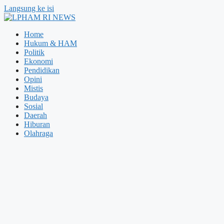
Langsung ke isi
Home
Hukum & HAM
Politik
Ekonomi
Pendidikan
Opini
Mistis
Budaya
Sosial
Daerah
Hiburan
Olahraga