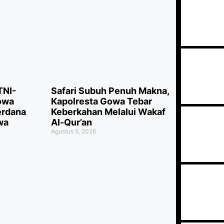
TNI-
Safari Subuh Penuh Makna,
Gowa
Kapolresta Gowa Tebar
erdana
Keberkahan Melalui Wakaf
wa
Al-Qur’an
Agustus 5, 2026