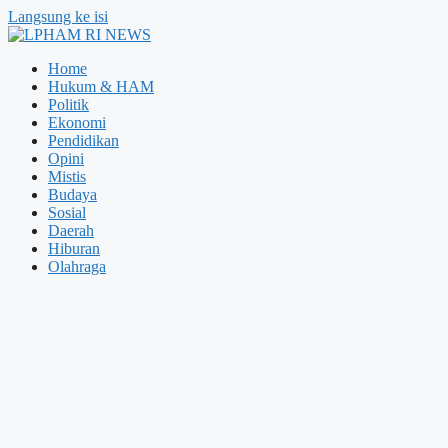
Langsung ke isi
Home
Hukum & HAM
Politik
Ekonomi
Pendidikan
Opini
Mistis
Budaya
Sosial
Daerah
Hiburan
Olahraga