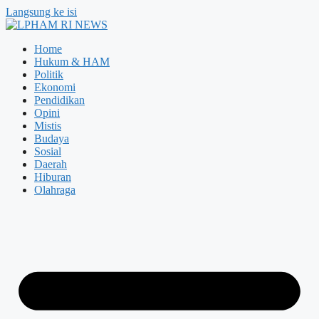
Langsung ke isi
Home
Hukum & HAM
Politik
Ekonomi
Pendidikan
Opini
Mistis
Budaya
Sosial
Daerah
Hiburan
Olahraga