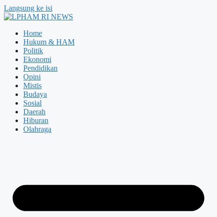
Langsung ke isi
Home
Hukum & HAM
Politik
Ekonomi
Pendidikan
Opini
Mistis
Budaya
Sosial
Daerah
Hiburan
Olahraga