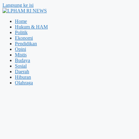
Langsung ke isi
Home
Hukum & HAM
Politik
Ekonomi
Pendidikan
Opini
Mistis
Budaya
Sosial
Daerah
Hiburan
Olahraga