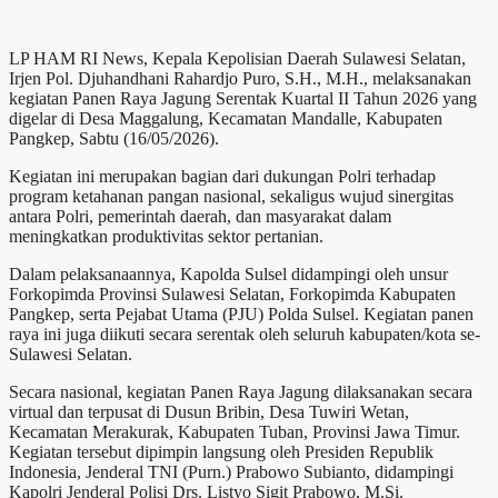
LP HAM RI News, Kepala Kepolisian Daerah Sulawesi Selatan,
Irjen Pol. Djuhandhani Rahardjo Puro, S.H., M.H., melaksanakan
kegiatan Panen Raya Jagung Serentak Kuartal II Tahun 2026 yang
digelar di Desa Maggalung, Kecamatan Mandalle, Kabupaten
Pangkep, Sabtu (16/05/2026).
Kegiatan ini merupakan bagian dari dukungan Polri terhadap
program ketahanan pangan nasional, sekaligus wujud sinergitas
antara Polri, pemerintah daerah, dan masyarakat dalam
meningkatkan produktivitas sektor pertanian.
Dalam pelaksanaannya, Kapolda Sulsel didampingi oleh unsur
Forkopimda Provinsi Sulawesi Selatan, Forkopimda Kabupaten
Pangkep, serta Pejabat Utama (PJU) Polda Sulsel. Kegiatan panen
raya ini juga diikuti secara serentak oleh seluruh kabupaten/kota se-
Sulawesi Selatan.
Secara nasional, kegiatan Panen Raya Jagung dilaksanakan secara
virtual dan terpusat di Dusun Bribin, Desa Tuwiri Wetan,
Kecamatan Merakurak, Kabupaten Tuban, Provinsi Jawa Timur.
Kegiatan tersebut dipimpin langsung oleh Presiden Republik
Indonesia, Jenderal TNI (Purn.) Prabowo Subianto, didampingi
Kapolri Jenderal Polisi Drs. Listyo Sigit Prabowo, M.Si.