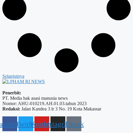
Selanjutnya
Penerbit:
PT. Media hak asasi manusia news
Nomor: AHU-010219.AH.01.03.tahun 2023
Redaksi:
Jalan Kandea 3 lr 3 No. 19 Kota Makassar
acebook
Twitter
Youtube
Instagram
Tiktok