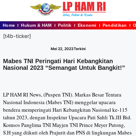
Home
Hukum & HAM
Politik
Ekonomi
Pendidikan
O
[t4b-ticker]
Mei 22, 2023
Terkini
Mabes TNI Peringati Hari Kebangkitan
Nasional 2023 “Semangat Untuk Bangkit!”
LP HAM RI News, (Puspen TNI). Markas Besar Tentara
Nasional Indonesia (Mabes TNI) menggelar upacara
bendera memperingati Hari Kebangkitan Nasional ke-115
tahun 2023, dengan Inspektur Upacara Pati Sahli Tk.III Bid.
Komsos Panglima TNI Mayjen TNI Prince Meyer Putong,
S.H yang diikuti oleh Prajurit dan PNS di lingkungan Mabes