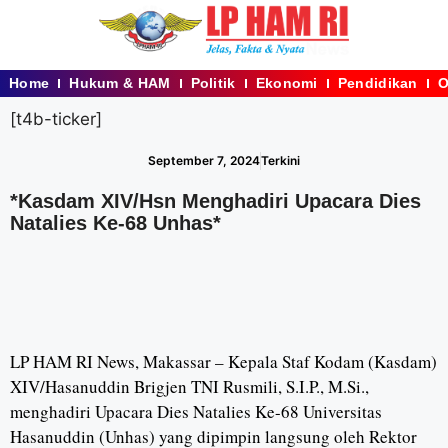
Home
Hukum & HAM
Politik
Ekonomi
Pendidikan
O
[t4b-ticker]
September 7, 2024
Terkini
*Kasdam XIV/Hsn Menghadiri Upacara Dies
Natalies Ke-68 Unhas*
LP HAM RI News, Makassar – Kepala Staf Kodam (Kasdam)
XIV/Hasanuddin Brigjen TNI Rusmili, S.I.P., M.Si.,
menghadiri Upacara Dies Natalies Ke-68 Universitas
Hasanuddin (Unhas) yang dipimpin langsung oleh Rektor