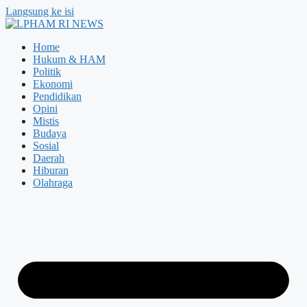
Langsung ke isi
Home
Hukum & HAM
Politik
Ekonomi
Pendidikan
Opini
Mistis
Budaya
Sosial
Daerah
Hiburan
Olahraga